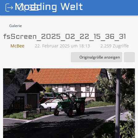
Galerie
fsScreen_2025_02_22_15_36_31
McBee
22. Februar 2025 um 18:13
2.259 Zugriffe
Originalgröße anzeigen