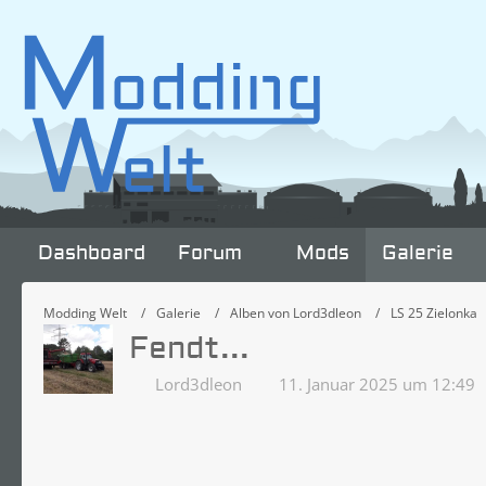
Dashboard
Forum
Mods
Galerie
Modding Welt
Galerie
Alben von Lord3dleon
LS 25 Zielonka
Fendt...
Lord3dleon
11. Januar 2025 um 12:49