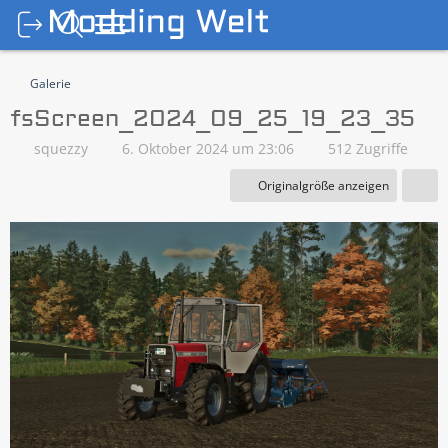
Galerie
fsScreen_2024_09_25_19_23_35
squezzy
6. Oktober 2024 um 23:06
512 Zugriffe
Originalgröße anzeigen