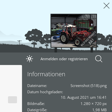
BILD DES MONATS
JULI
Anmelden oder registrieren
A
Informationen
Dateiname
Screenshot (518).png
Datum hochgeladen
10. August 2021 um 16:41
Bildmaße
1.280 × 720 px
Dateigröße
1,98 MB