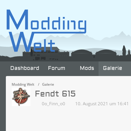
Dashboard
Forum
Mods
Galerie
Modding Welt
Galerie
Fendt 615
0o_Finn_o0
10. August 2021 um 16:41