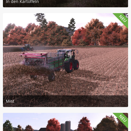
In den Kartoffeln
26. Juli 2026 um 14:08
3
NEU
Mist
25. Juli 2026 um 08:28
4
NEU