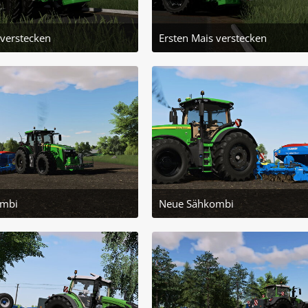
 verstecken
Ersten Mais verstecken
 Juni 2025 um 18:41
11. Juni 2025 um 18:41
2
1
ombi
Neue Sähkombi
 Mai 2025 um 18:52
31. Mai 2025 um 18:52
1
1