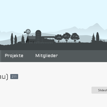
Projekte
Mitglieder
au)
211
Slide