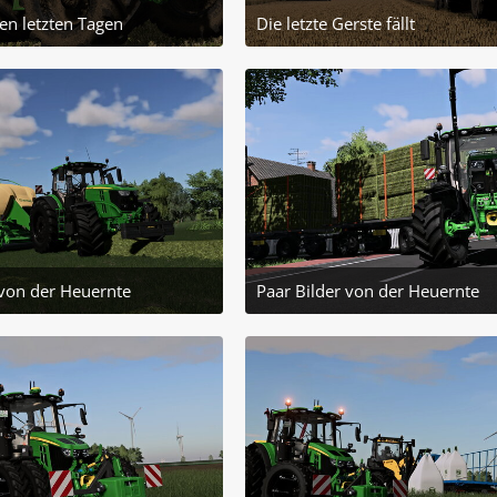
en letzten Tagen
Die letzte Gerste fällt
Juli 2025 um 21:43
12. Juli 2025 um 14:28
2
1
 von der Heuernte
Paar Bilder von der Heuernte
uli 2025 um 19:04
1. Juli 2025 um 19:04
1
1