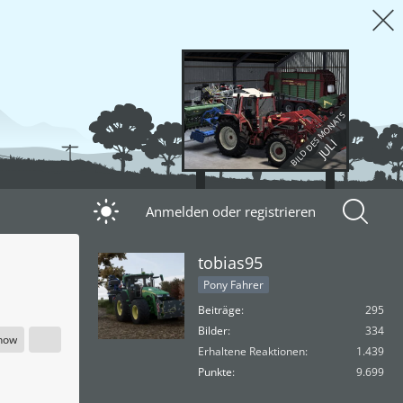
BILD DES MONATS
JULI
Anmelden oder registrieren
tobias95
Pony Fahrer
Beiträge
295
Bilder
334
show
Erhaltene Reaktionen
1.439
Punkte
9.699