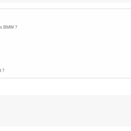
des BMW ?
t ?