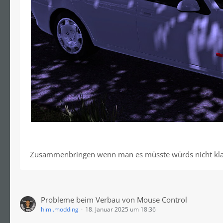
Zusammenbringen wenn man es müsste würds nicht kla
Probleme beim Verbau von Mouse Control
himl.modding
18. Januar 2025 um 18:36